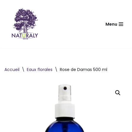
Aller
au
Menu
contenu
Accueil
\
Eaux florales
\
Rose de Damas 500 ml