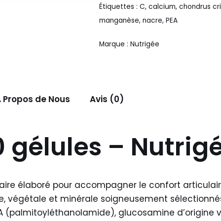
Étiquettes :
C
,
calcium
,
chondrus cr
manganèse
,
nacre
,
PEA
Marque :
Nutrigée
 Propos de Nous
Avis (0)
 gélules – Nutrig
re élaboré pour accompagner le confort articulaire
ne, végétale et minérale soigneusement sélectionnés
EA (palmitoyléthanolamide), glucosamine d’origine v