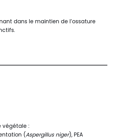
nant dans le maintien de l’ossature
ctifs.
e végétale :
entation (
Aspergillus niger
), PEA