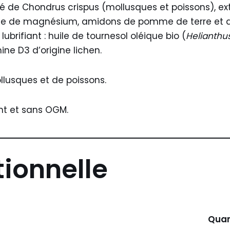
é de Chondrus crispus (mollusques et poissons), ex
e de magnésium, amidons de pomme de terre et de ri
lubrifiant : huile de tournesol oléique bio (
Helianthu
ne D3 d’origine lichen.
lusques et de poissons.
nt et sans OGM.
tionnelle
Quan