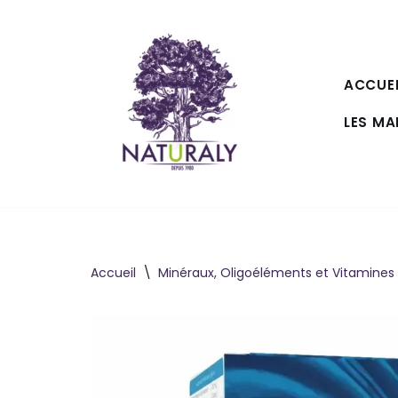
Aller
au
ACCUEI
contenu
LES M
Accueil
\
Minéraux, Oligoéléments et Vitamines