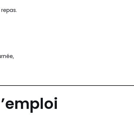
 repas.
urnée,
d’emploi