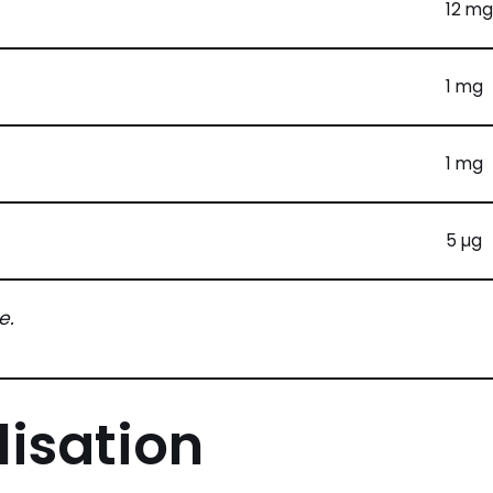
12 mg
1 mg
1 mg
5 µg
e.
lisation