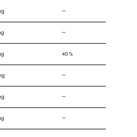
mg
—
mg
—
mg
40 %
mg
—
mg
—
mg
—