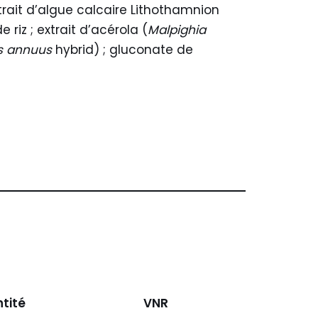
trait d’algue calcaire Lithothamnion
z ; extrait d’acérola (
Malpighia
s annuus
hybrid) ; gluconate de
tité
VNR