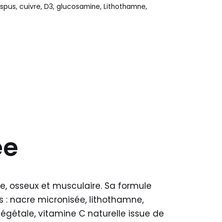
ispus
,
cuivre
,
D3
,
glucosamine
,
Lithothamne
,
ée
, osseux et musculaire. Sa formule
 : nacre micronisée, lithothamne,
égétale, vitamine C naturelle issue de