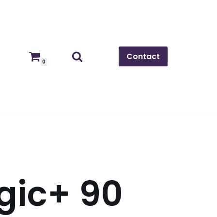
Contact
0
gic+ 90