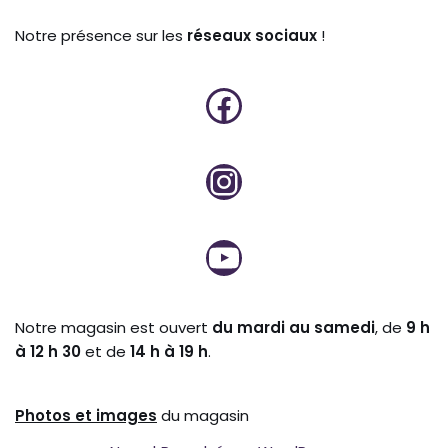
Notre présence sur les
réseaux sociaux
!
Notre magasin est ouvert
du mardi au samedi
, de
9 h
à 12 h 30
et de
14 h à 19 h
.
Photos et
images
du magasin