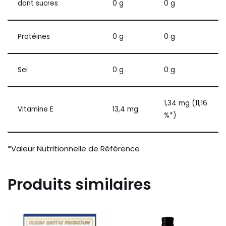
dont sucres
0 g
0 g
Protéines
0 g
0 g
Sel
0 g
0 g
1,34 mg (11,16
Vitamine E
13,4 mg
%*)
*Valeur Nutritionnelle de Référence
Produits similaires