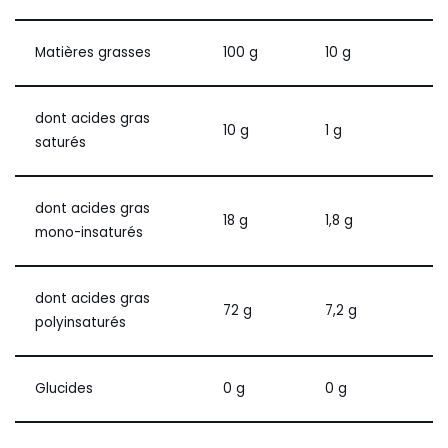
Matières grasses
100 g
10 g
dont acides gras
10 g
1 g
saturés
dont acides gras
18 g
1,8 g
mono-insaturés
dont acides gras
72 g
7,2 g
polyinsaturés
Glucides
0 g
0 g