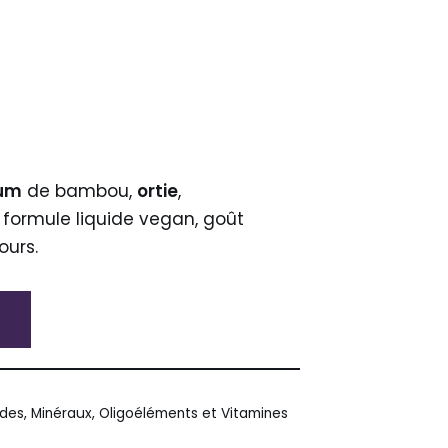
ium
de bambou,
ortie
,
 formule liquide vegan, goût
ours.
ides
,
Minéraux, Oligoéléments et Vitamines