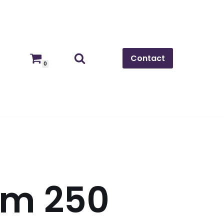
Contact
0
ium 250