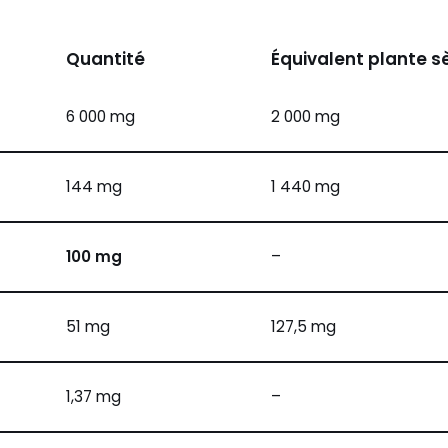
Quantité
Équivalent plante s
6 000 mg
2 000 mg
144 mg
1 440 mg
100 mg
–
51 mg
127,5 mg
1,37 mg
–