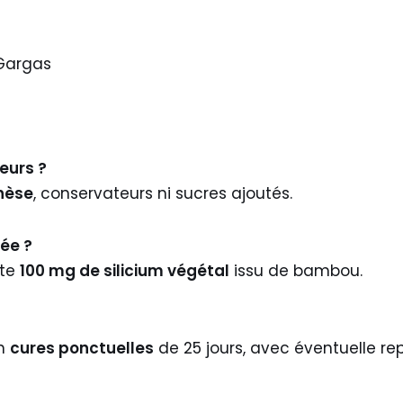
Gargas
eurs ?
thèse
, conservateurs ni sucres ajoutés.
tée ?
rte
100 mg de silicium végétal
issu de bambou.
en
cures ponctuelles
de 25 jours, avec éventuelle r