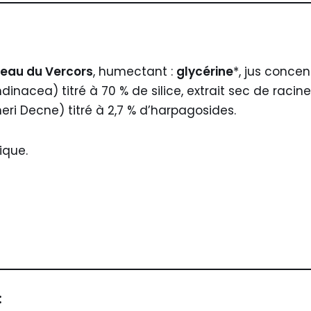
eau du Vercors
, humectant :
glycérine
*, jus conce
nacea) titré à 70 % de silice, extrait sec de racine
i Decne) titré à 2,7 % d’harpagosides.
ique.
: