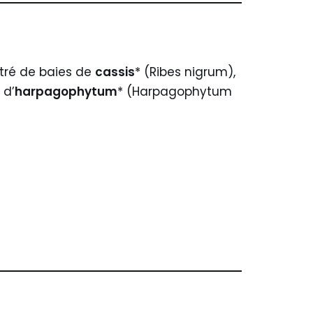
ntré de baies de
cassis
* (Ribes nigrum),
 d’
harpagophytum
* (Harpagophytum