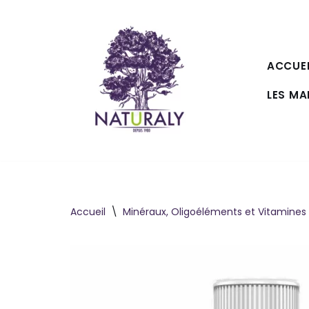
Aller
au
ACCUEI
contenu
LES M
Accueil
\
Minéraux, Oligoéléments et Vitamines