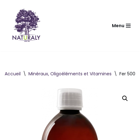
Aller
au
Menu
contenu
Accueil
\
Minéraux, Oligoéléments et Vitamines
\
Fer 500 m