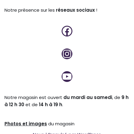
Notre présence sur les
réseaux sociaux
!
Notre magasin est ouvert
du mardi au samedi
, de
9 h
à 12 h 30
et de
14 h à 19 h
.
Photos et
images
du magasin