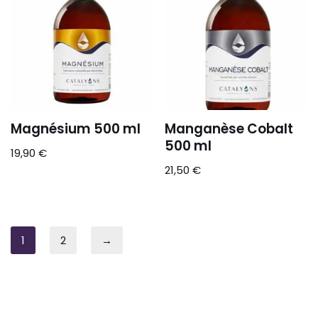
Magnésium 500 ml
Manganèse Cobalt
500 ml
19,90
€
21,50
€
1
2
→