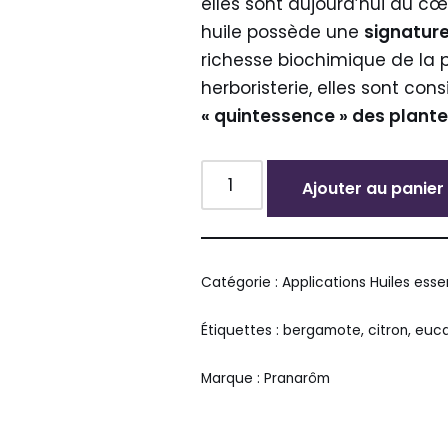
elles sont aujourd’hui au cœu
huile possède une
signature
richesse biochimique de la pl
herboristerie, elles sont co
« quintessence » des plant
Ajouter au panier
Alternative:
Catégorie :
Applications Huiles esse
Étiquettes :
bergamote
,
citron
,
euca
Marque :
Pranarôm