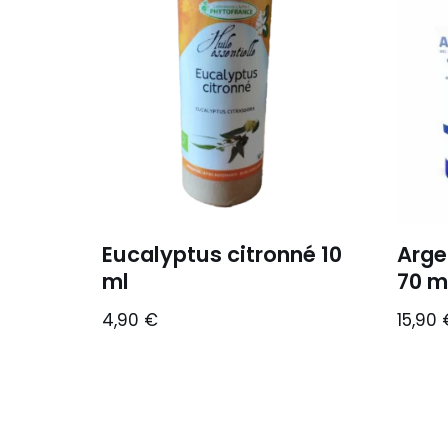
Eucalyptus citronné 10
Arge
ml
70 m
4,90
€
15,90