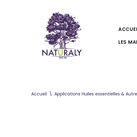
Aller
au
ACCUEI
contenu
LES M
Accueil
\
Applications Huiles essentielles & Autr