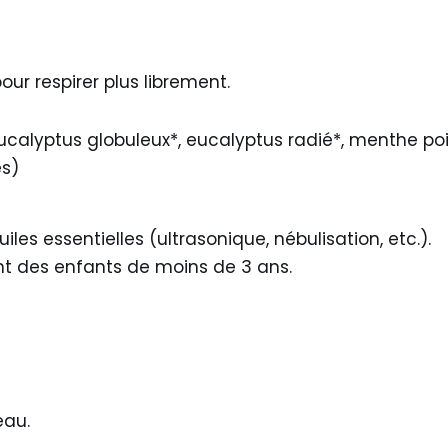
our respirer plus librement.
eucalyptus globuleux*, eucalyptus radié*, menthe poi
es)
les essentielles (ultrasonique, nébulisation, etc.).
nt des enfants de moins de 3 ans.
eau.