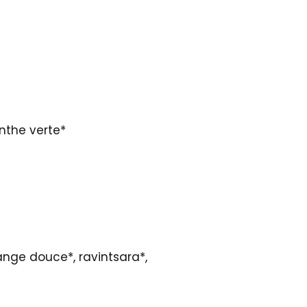
enthe verte*
range douce*, ravintsara*,