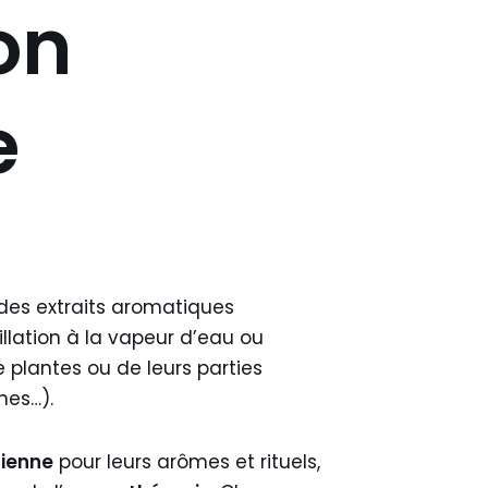
on
e
des extraits aromatiques
llation à la vapeur d’eau ou
de plantes ou de leurs parties
ines…).
cienne
pour leurs arômes et rituels,