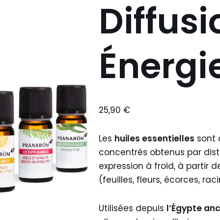
Diffusi
Énergi
25,90
€
Les
huiles essentielles
sont 
concentrés obtenus par disti
expression à froid, à partir 
(feuilles, fleurs, écorces, rac
Utilisées depuis
l’Égypte an