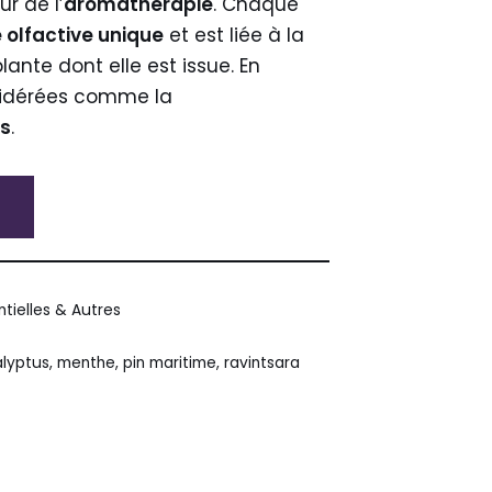
r de l’
aromathérapie
. Chaque
 olfactive unique
et est liée à la
ante dont elle est issue. En
nsidérées comme la
es
.
ntielles & Autres
lyptus
,
menthe
,
pin maritime
,
ravintsara