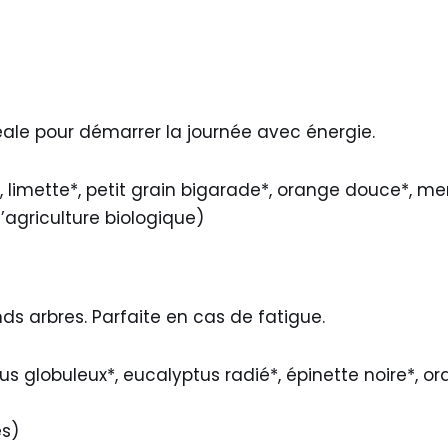
déale pour démarrer la journée avec énergie.
*, limette*, petit grain bigarade*, orange douce*, m
l’agriculture biologique)
nds arbres. Parfaite en cas de fatigue.
us globuleux*, eucalyptus radié*, épinette noire*, o
es)