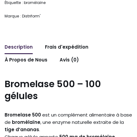
Étiquette :
bromélaïne
Marque :
Distriform'
Description
Frais d'expédition
À Propos de Nous
Avis (0)
Bromelase 500 – 100
gélules
Bromelase 500
est un complément alimentaire à base
de
bromélaïne
, une enzyme naturelle extraite de la
tige d’ananas
.
Chaque gélule apporte
500 mg de bromélaïne
,