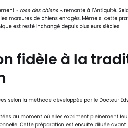
alement
« rose des chiens »
, remonte à l’Antiquité. S
re les morsures de chiens enragés. Même si cette prat
que est resté inchangé depuis plusieurs siècles.
n fidèle à la trad
h
ées selon la méthode développée par le Docteur Ed
coltées au moment où elles expriment pleinement leu
nnelle. Cette préparation est ensuite diluée avan