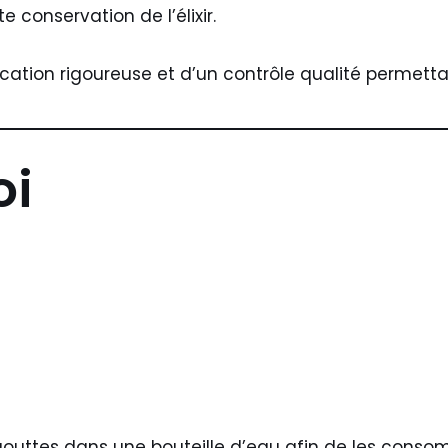
e conservation de l’élixir.
cation rigoureuse et d’un contrôle qualité permetta
oi
s gouttes dans une bouteille d’eau afin de les cons