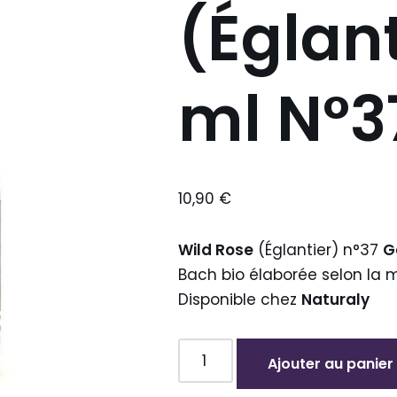
(Églant
ml N°3
10,90
€
Wild Rose
(Églantier) n°37
G
Bach bio élaborée selon la 
Disponible chez
Naturaly
Ajouter au panier