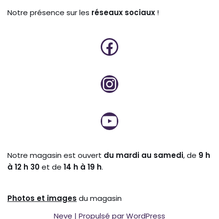
Notre présence sur les
réseaux sociaux
!
Notre magasin est ouvert
du mardi au samedi
, de
9 h
à 12 h 30
et de
14 h à 19 h
.
Photos et
images
du magasin
Neve
| Propulsé par
WordPress