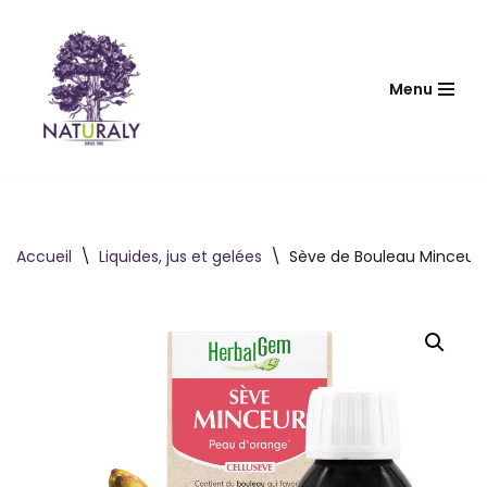
Aller
au
Menu
contenu
Accueil
\
Liquides, jus et gelées
\
Sève de Bouleau Minceur 