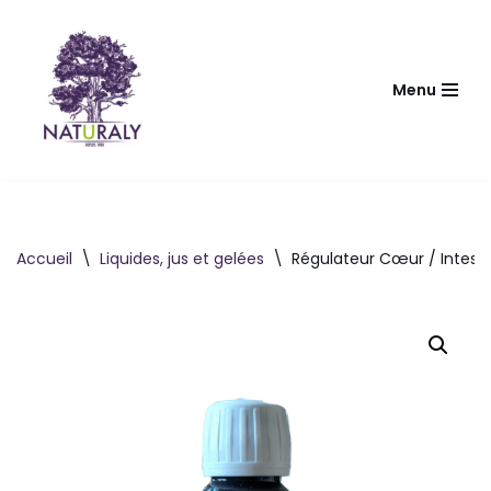
Aller
au
Menu
contenu
Accueil
\
Liquides, jus et gelées
\
Régulateur Cœur / Intest