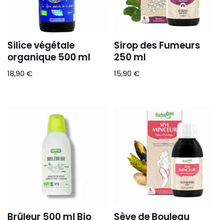
Silice végétale
Sirop des Fumeurs
organique 500 ml
250 ml
18,90
€
15,90
€
Brûleur 500 ml Bio
Sève de Bouleau