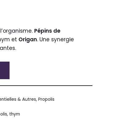
 l’organisme.
Pépins de
Thym et
Origan
. Une synergie
lantes.
entielles & Autres
,
Propolis
olis
,
thym