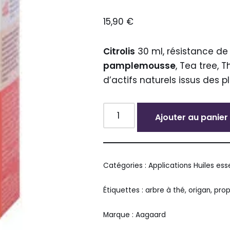
15,90
€
Citrolis
30 ml, résistance de
pamplemousse
, Tea tree, 
d’actifs naturels issus des p
Ajouter au panier
Alternative:
Catégories :
Applications Huiles ess
Étiquettes :
arbre à thé
,
origan
,
prop
Marque :
Aagaard