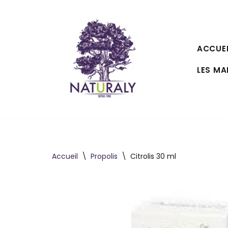
Aller
au
ACCUEI
contenu
LES M
Accueil
\
Propolis
\
Citrolis 30 ml