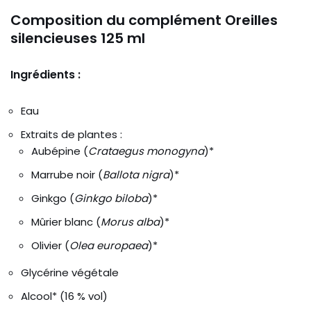
Composition du complément Oreilles
silencieuses 125 ml
Ingrédients :
Eau
Extraits de plantes :
Aubépine (
Crataegus monogyna
)*
Marrube noir (
Ballota nigra
)*
Ginkgo (
Ginkgo biloba
)*
Mûrier blanc (
Morus alba
)*
Olivier (
Olea europaea
)*
Glycérine végétale
Alcool* (16 % vol)