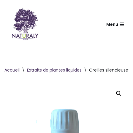
Aller
au
Menu
contenu
Accueil
\
Extraits de plantes liquides
\
Oreilles silencieuses 