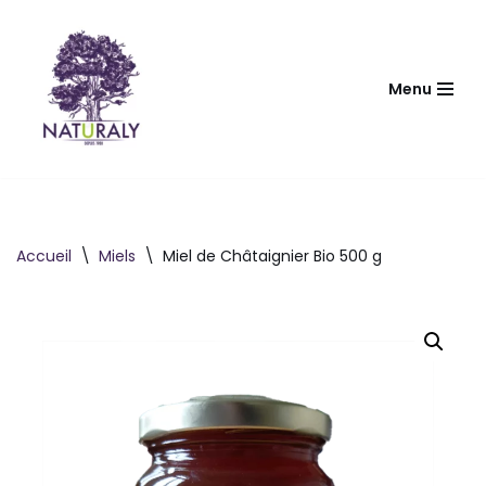
Aller
au
Menu
contenu
Accueil
\
Miels
\
Miel de Châtaignier Bio 500 g