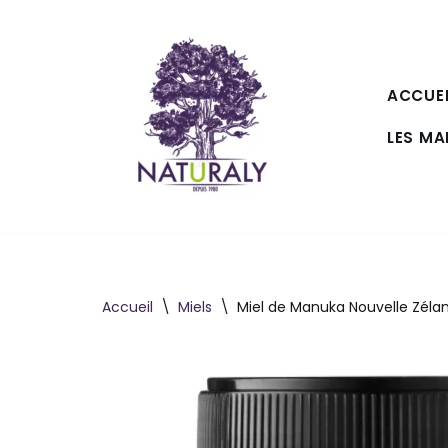
Aller
au
ACCUEI
contenu
LES M
Accueil
\
Miels
\
Miel de Manuka Nouvelle Zélan