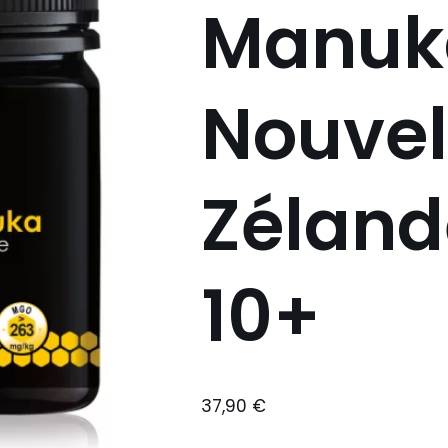
Manuk
Nouvel
Zéland
10+
37,90
€