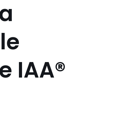
a
le
e IAA®