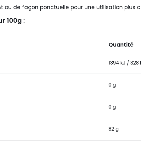
u de façon ponctuelle pour une utilisation plus ci
r 100g :
Quantité
1394 kJ / 328 
0 g
0 g
82 g