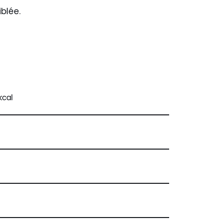
blée.
kcal