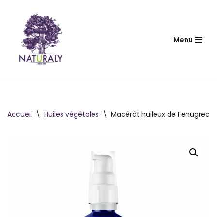
Aller
au
Menu
contenu
Accueil
\
Huiles végétales
\
Macérât huileux de Fenugrec 5