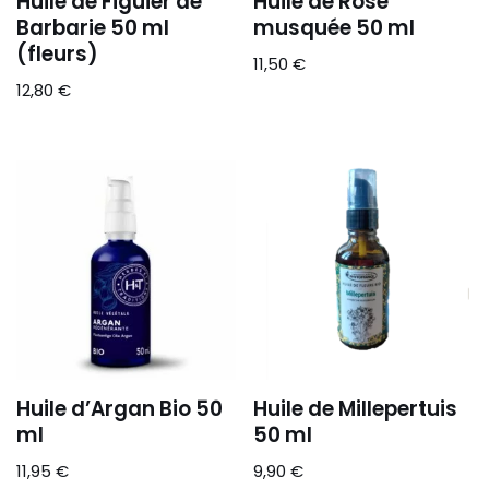
Huile de Figuier de
Huile de Rose
Barbarie 50 ml
musquée 50 ml
(fleurs)
11,50
€
12,80
€
Huile d’Argan Bio 50
Huile de Millepertuis
ml
50 ml
11,95
€
9,90
€