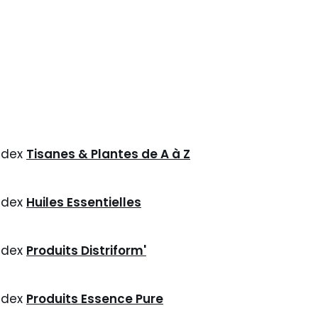
ndex
Tisanes & Plantes de A à Z
ndex
Huiles Essentielles
ndex
Produits Distriform'
ndex
Produits Essence Pure