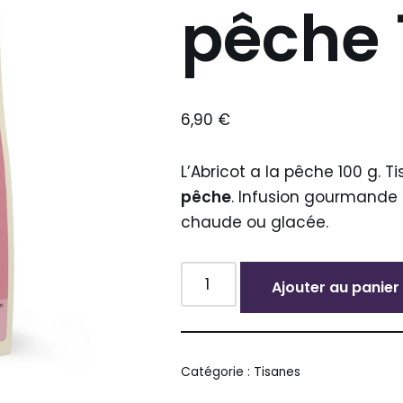
pêche 
6,90
€
L’Abricot a la pêche 100 g. T
pêche
. Infusion gourmande 
chaude ou glacée.
Ajouter au panier
Alternative:
Catégorie :
Tisanes