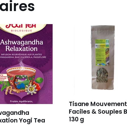
aires
Tisane Mouvement
Faciles & Souples B
wagandha
130 g
xation Yogi Tea