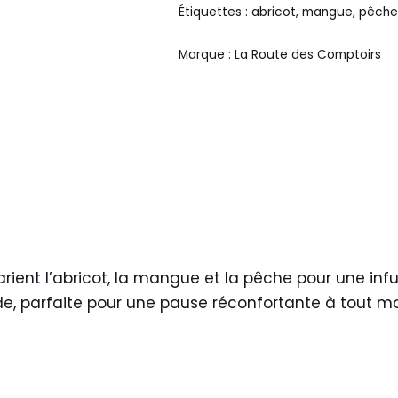
Étiquettes :
abricot
,
mangue
,
pêch
Marque :
La Route des Comptoirs
rient l’abricot, la mangue et la pêche pour une inf
de, parfaite pour une pause réconfortante à tout m