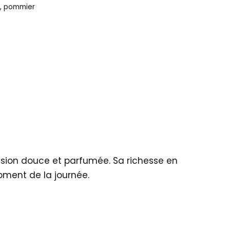
e
,
pommier
usion douce et parfumée. Sa richesse en
oment de la journée.