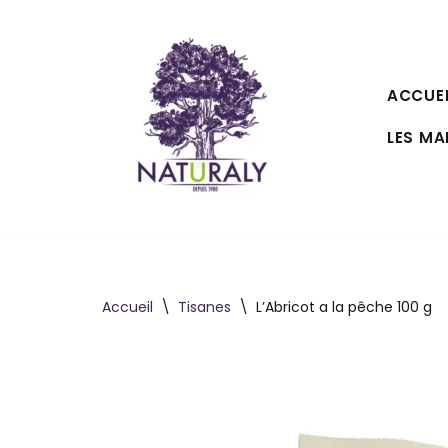
Aller
au
ACCUEI
contenu
LES M
Accueil
\
Tisanes
\
L’Abricot a la pêche 100 g