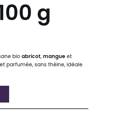
100 g
isane bio
abricot
,
mangue
et
et parfumée, sans théine, idéale