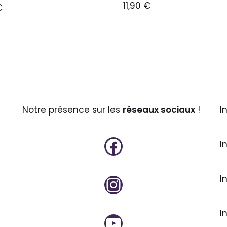
11,90
€
€
Notre présence sur les
réseaux sociaux
!
I
I
I
I