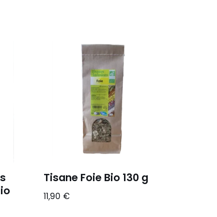
s
Tisane Foie Bio 130 g
io
11,90
€