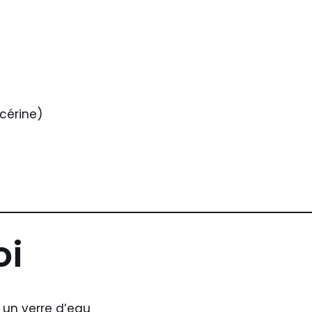
ycérine)
oi
 un verre d’eau