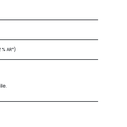
2 % AR*)
le.