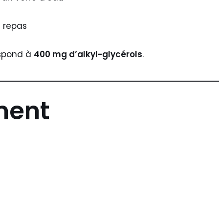
 repas
spond à
400 mg d’alkyl-glycérols
.
ment