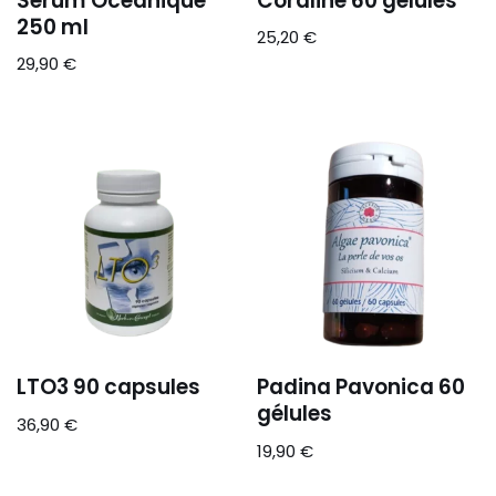
Sérum Océanique
Coraline 60 gélules
250 ml
25,20
€
29,90
€
LTO3 90 capsules
Padina Pavonica 60
gélules
36,90
€
19,90
€