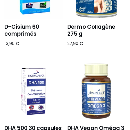
D-Cisium 60
Dermo Collagène
comprimés
275 g
13,90
€
27,90
€
DHA 500 30 capsules
DHA Vegan Oméga 3