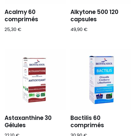
Acalmy 60
Alkytone 500 120
comprimés
capsules
25,30
€
49,90
€
Astaxanthine 30
Bactilis 60
Gélules
comprimés
22,10
€
30,90
€