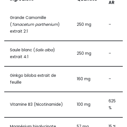
AR
Grande Camomille
(
Tanacetum parthenium
)
250 mg
–
extrait 2:1
Saule blanc (
Salix alba
)
250 mg
–
extrait 4:1
Ginkgo biloba extrait de
160 mg
–
feuille
625
Vitamine B3 (Nicotinamide)
100 mg
%
Magnésium bisglycinate
57 mg
15 %