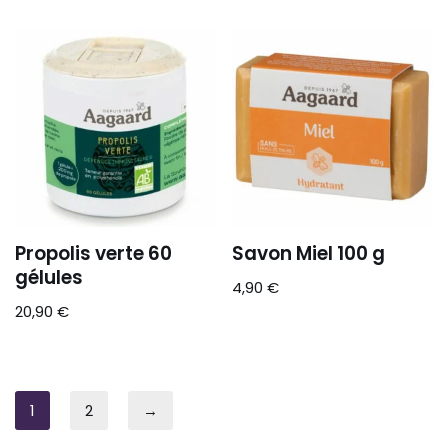
Propolis verte 60
Savon Miel 100 g
gélules
4,90
€
20,90
€
1
2
→