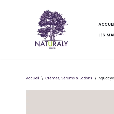
Aller
au
ACCUEI
contenu
LES M
Accueil
\
Crèmes, Sérums & Lotions
\
Aquacya