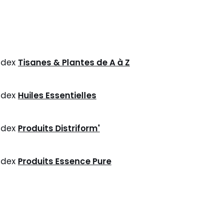
ndex
Tisanes & Plantes de A à Z
ndex
Huiles Essentielles
ndex
Produits Distriform'
ndex
Produits Essence Pure