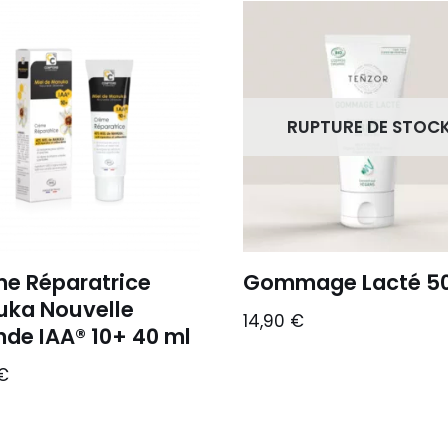
RUPTURE DE STOC
e Réparatrice
Gommage Lacté 50
ka Nouvelle
14,90
€
nde IAA® 10+ 40 ml
€