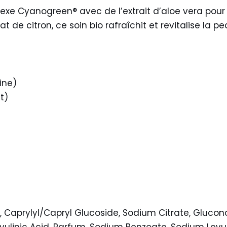
xe Cyanogreen® avec de l’extrait d’aloe vera pour o
 de citron, ce soin bio rafraîchit et revitalise la p
ine)
t)
, Caprylyl/Capryl Glucoside, Sodium Citrate, Gluconol
evulinic Acid, Parfum, Sodium Benzoate, Sodium Lev