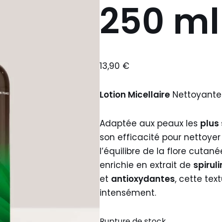
250 ml
13,90
€
Lotion Micellaire
Nettoyante
Adaptée aux peaux les
plus
son efficacité pour nettoyer
l’équilibre de la flore cuta
enrichie en extrait de
spiruli
et
antioxydantes
, cette tex
intensément.
Rupture de stock