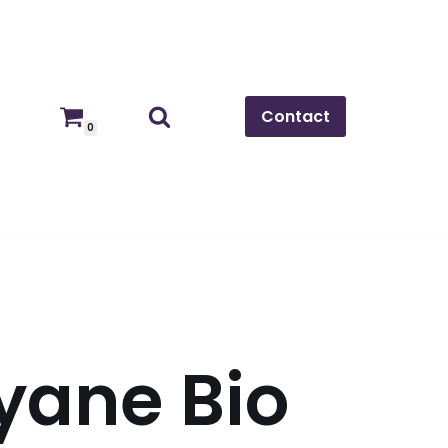
Contact
0
yane Bio