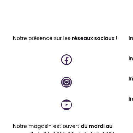
Notre présence sur les
réseaux sociaux
!
I
I
I
I
Notre magasin est ouvert
du mardi au