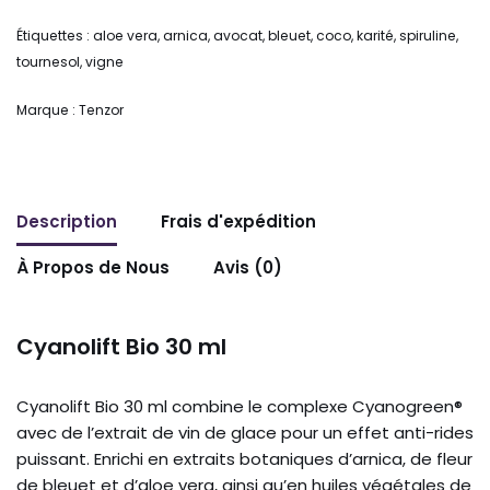
Étiquettes :
aloe vera
,
arnica
,
avocat
,
bleuet
,
coco
,
karité
,
spiruline
,
tournesol
,
vigne
Marque :
Tenzor
Description
Frais d'expédition
À Propos de Nous
Avis (0)
Cyanolift Bio 30 ml
Cyanolift Bio 30 ml combine le complexe Cyanogreen®
avec de l’extrait de vin de glace pour un effet anti-rides
puissant. Enrichi en extraits botaniques d’arnica, de fleur
de bleuet et d’aloe vera, ainsi qu’en huiles végétales de