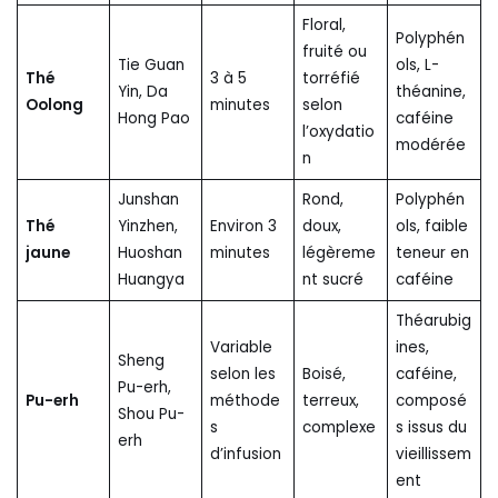
Floral,
Polyphén
fruité ou
Tie Guan
ols, L-
Thé
3 à 5
torréfié
Yin, Da
théanine,
Oolong
minutes
selon
Hong Pao
caféine
l’oxydatio
modérée
n
Junshan
Rond,
Polyphén
Thé
Yinzhen,
Environ 3
doux,
ols, faible
jaune
Huoshan
minutes
légèreme
teneur en
Huangya
nt sucré
caféine
Théarubig
Variable
ines,
Sheng
selon les
Boisé,
caféine,
Pu-erh,
Pu-erh
méthode
terreux,
composé
Shou Pu-
s
complexe
s issus du
erh
d’infusion
vieillissem
ent