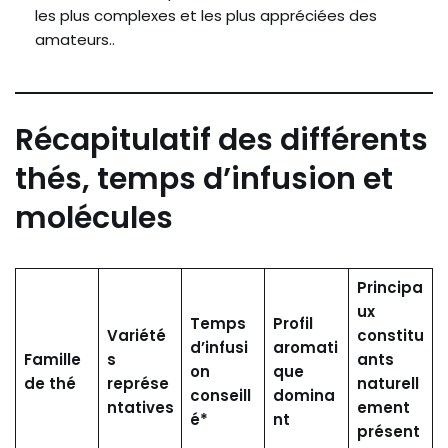
les plus complexes et les plus appréciées des
amateurs..
Récapitulatif des différents
thés, temps d’infusion et
molécules
Principa
ux
Temps
Profil
Variété
constitu
d’infusi
aromati
Famille
s
ants
on
que
de thé
représe
naturell
conseill
domina
ntatives
ement
é*
nt
présent