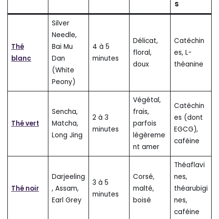
s
Silver
Needle,
Délicat,
Catéchin
Thé
Bai Mu
4 à 5
floral,
es, L-
blanc
Dan
minutes
doux
théanine
(White
Peony)
Végétal,
Catéchin
Sencha,
frais,
2 à 3
es (dont
Thé vert
Matcha,
parfois
minutes
EGCG),
Long Jing
légèreme
caféine
nt amer
Théaflavi
Darjeeling
Corsé,
nes,
3 à 5
Thé noir
, Assam,
malté,
théarubigi
minutes
Earl Grey
boisé
nes,
caféine