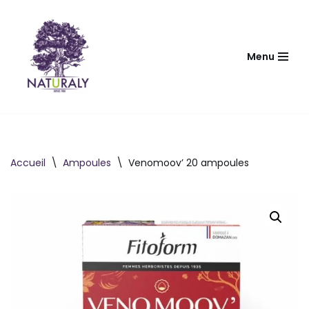
Aller
au
Menu
contenu
Accueil
\
Ampoules
\
Venomoov’ 20 ampoules