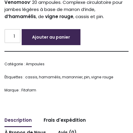
Venomoov
‘ 20 ampoules. Complexe circulatoire pour
jambes légères à base de marron d’inde,
d’hamamélis
, de
vigne
rouge
, cassis et pin.
Ajouter au panier
Alternative:
Catégorie :
Ampoules
Étiquettes :
cassis
,
hamamélis
,
marronnier
,
pin
,
vigne rouge
Marque :
Fitoform
Description
Frais d'expédition
À Propos de Nous
Avis (0)