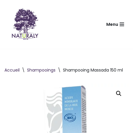
Aller
au
Menu
contenu
Accueil
\
Shampooings
\
Shampooing Massada 150 ml