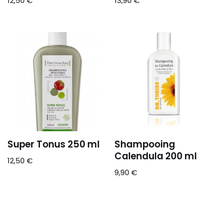
12,50
€
13,90
€
Super Tonus 250 ml
Shampooing
Calendula 200 ml
12,50
€
9,90
€