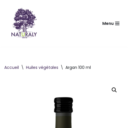
Aller
au
Menu
contenu
Accueil
\
Huiles végétales
\
Argan 100 ml