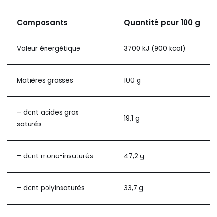
Composants
Quantité pour 100 g
Valeur énergétique
3700 kJ (900 kcal)
Matières grasses
100 g
– dont acides gras
19,1 g
saturés
– dont mono-insaturés
47,2 g
– dont polyinsaturés
33,7 g