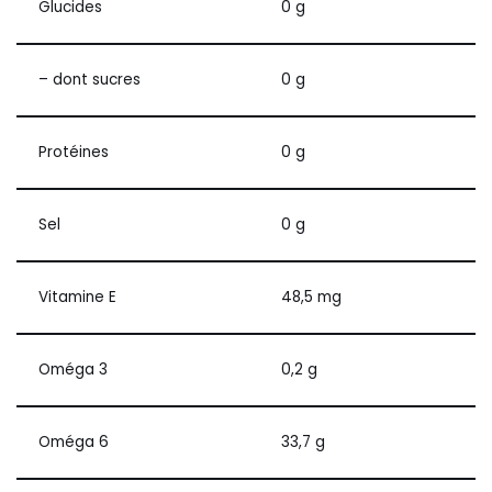
Glucides
0 g
– dont sucres
0 g
Protéines
0 g
Sel
0 g
Vitamine E
48,5 mg
Oméga 3
0,2 g
Oméga 6
33,7 g