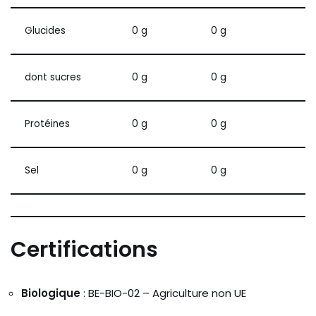
Glucides
0 g
0 g
dont sucres
0 g
0 g
Protéines
0 g
0 g
Sel
0 g
0 g
Certifications
Biologique
: BE-BIO-02 – Agriculture non UE