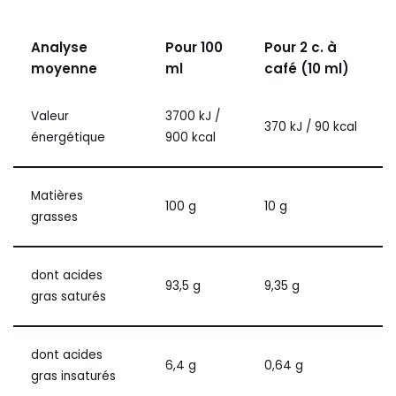
Analyse
Pour 100
Pour 2 c. à
moyenne
ml
café (10 ml)
Valeur
3700 kJ /
370 kJ / 90 kcal
énergétique
900 kcal
Matières
100 g
10 g
grasses
dont acides
93,5 g
9,35 g
gras saturés
dont acides
6,4 g
0,64 g
gras insaturés