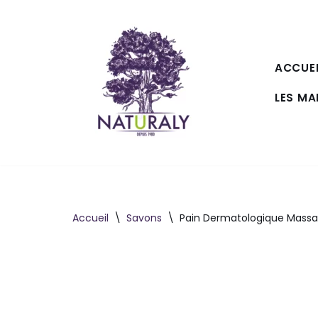
Aller
au
ACCUEI
contenu
LES M
Accueil
\
Savons
\
Pain Dermatologique Massa