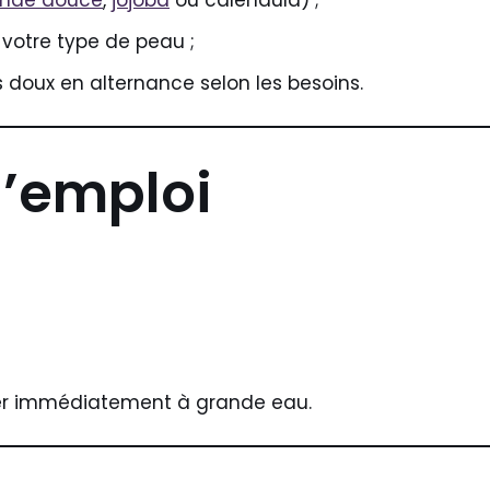
nde douce
,
jojoba
ou calendula) ;
votre type de peau ;
 doux en alternance selon les besoins.
d’emploi
cer immédiatement à grande eau.