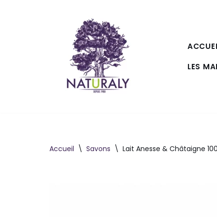
Aller
au
ACCUEI
contenu
LES M
Accueil
\
Savons
\
Lait Anesse & Châtaigne 10