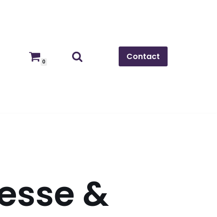
Contact
0
nesse &