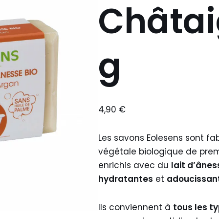
Châtai
g
4,90
€
Les savons Eolesens sont fab
végétale biologique de premi
enrichis avec du
lait d’ânes
hydratantes
et
adoucissan
Ils conviennent à
tous les t