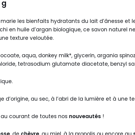
 g
arie les bienfaits hydratants du lait d’ânesse et le
chi en huile d’argan biologique, ce savon naturel n
une texture veloutée.
ocoate, aqua, donkey milk*, glycerin, argania spinoz
loride, tetrasodium glutamate diacetate, benzyl sal
gique.
 d’origine, au sec, à l’abri de la lumière et à un
 au courant de toutes nos
nouveautés
!
esse
, de
chèvre
, au miel, à la propolis ou encore au