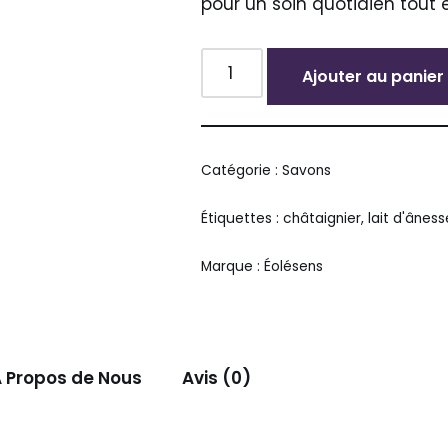
pour un soin quotidien tout 
Ajouter au panier
Alternative:
Catégorie :
Savons
Étiquettes :
châtaignier
,
lait d'âness
Marque :
Éolésens
 Propos de Nous
Avis (0)