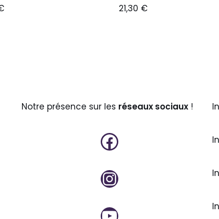
€
21,30
€
Notre présence sur les
réseaux sociaux
!
I
I
I
I