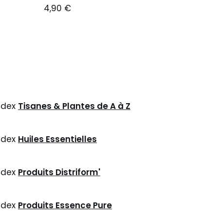
4,90
€
ndex
Tisanes & Plantes de A à Z
ndex
Huiles Essentielles
ndex
Produits Distriform'
ndex
Produits Essence Pure