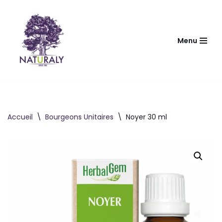
Aller
au
Menu
contenu
Accueil
\
Bourgeons Unitaires
\
Noyer 30 ml