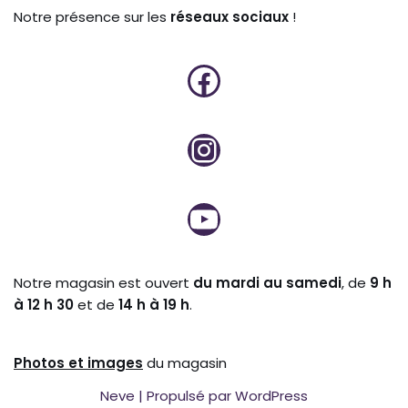
Notre présence sur les
réseaux sociaux
!
Notre magasin est ouvert
du mardi au samedi
, de
9 h
à 12 h 30
et de
14 h à 19 h
.
Photos et
images
du magasin
Neve
| Propulsé par
WordPress