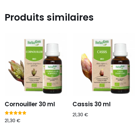
Produits similaires
Cornouiller 30 ml
Cassis 30 ml
21,30
€
Note
21,30
€
5.00
sur 5