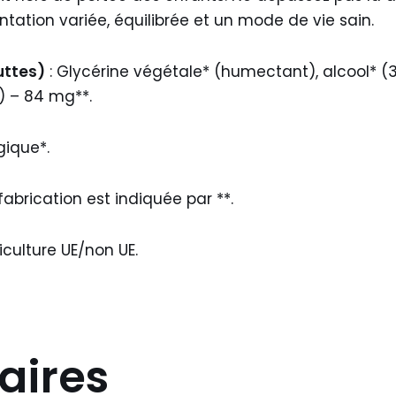
ation variée, équilibrée et un mode de vie sain.
uttes)
: Glycérine végétale* (humectant), alcool* (3
) – 84 mg**.
gique*.
 fabrication est indiquée par **.
iculture UE/non UE.
aires