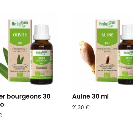
ier bourgeons 30
Aulne 30 ml
io
21,30
€
€