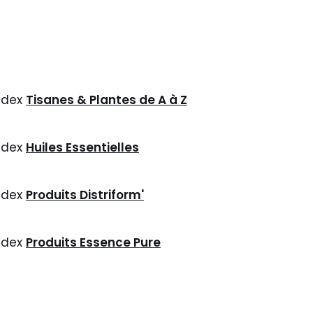
ndex
Tisanes & Plantes de A à Z
ndex
Huiles Essentielles
ndex
Produits Distriform'
ndex
Produits Essence Pure