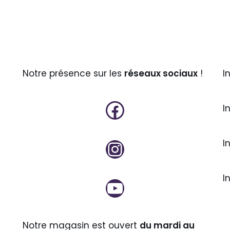
Notre présence sur les
réseaux sociaux
!
I
I
I
I
Notre magasin est ouvert
du mardi au