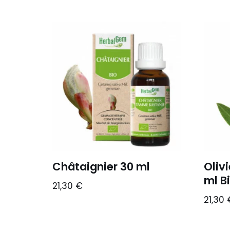
Châtaignier 30 ml
Oliv
ml B
21,30
€
21,30