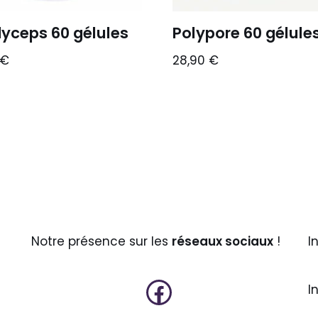
yceps 60 gélules
Polypore 60 gélule
€
28,90
€
Notre présence sur les
réseaux sociaux
!
I
I