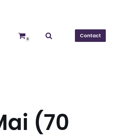
Contact
0
ai (70