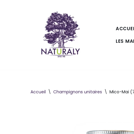
Aller
au
ACCUEI
contenu
LES M
Accueil
\
Champignons unitaires
\
Mico-Mai (7