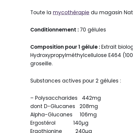
Toute la
mycothérapie
du magasin Natu
Conditionnement :
70 gélules
Composition pour 1 gélule :
Extrait biol
Hydroxypropylméthylcellulose E464 (100
groseille.
Substances actives pour 2 gélules :
– Polysaccharides 442mg
dont D-Glucanes 208mg
Alpha-Glucanes 106mg
Ergostérol 140µg
Ergothionine 240µg