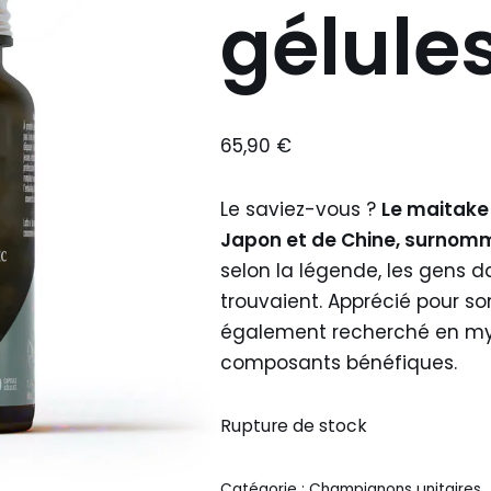
gélule
65,90
€
Le saviez-vous ?
Le maitake
Japon et de Chine, surnom
selon la légende, les gens da
trouvaient. Apprécié pour so
également recherché en my
composants bénéfiques.
Rupture de stock
Catégorie :
Champignons unitaires