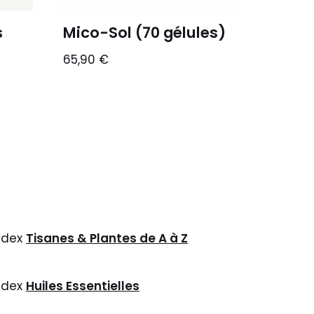
s
Mico-Sol (70 gélules)
65,90
€
ndex
Tisanes & Plantes de A à Z
ndex
Huiles Essentielles