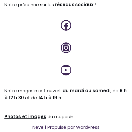
Notre présence sur les
réseaux sociaux
!
Notre magasin est ouvert
du mardi au samedi
, de
9 h
à 12 h 30
et de
14 h à 19 h
.
Photos et
images
du magasin
Neve
| Propulsé par
WordPress