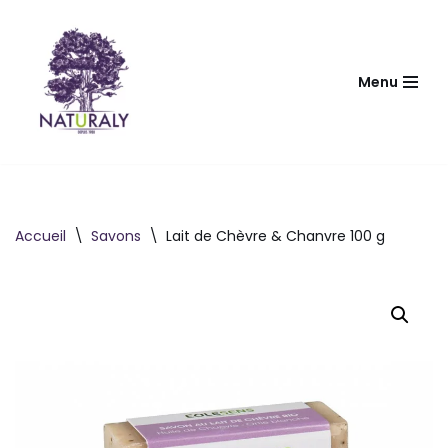
Aller
au
Menu
contenu
Accueil
\
Savons
\
Lait de Chèvre & Chanvre 100 g