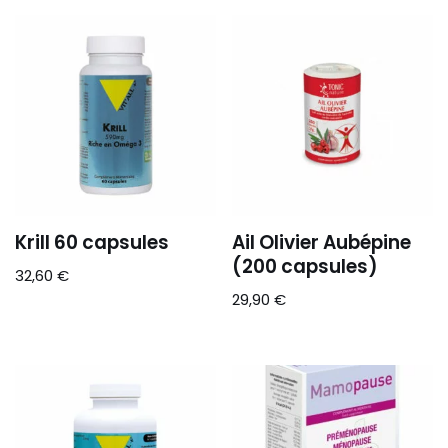
Krill 60 capsules
Ail Olivier Aubépine
(200 capsules)
32,60
€
29,90
€