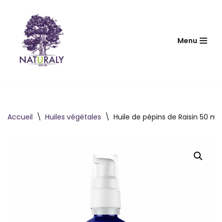
Aller
au
Menu
contenu
Accueil
\
Huiles végétales
\
Huile de pépins de Raisin 50 ml