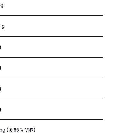
 g
5 g
g
g
g
g
mg (16,66 % VNR)