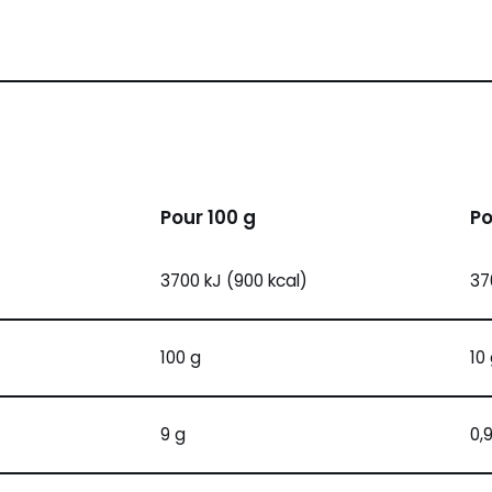
Pour 100 g
Po
3700 kJ (900 kcal)
37
100 g
10
9 g
0,