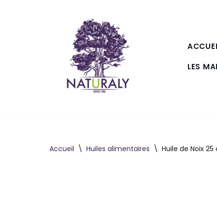
Aller
au
ACCUEI
contenu
LES M
Accueil
\
Huiles alimentaires
\
Huile de Noix 25 