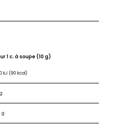
ur 1 c. à soupe (10 g)
0 kJ (90 kcal)
 g
9 g