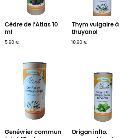
Cèdre de l’Atlas 10
Thym vulgaire à
ml
thuyanol
5,90
€
18,90
€
Genévrier commun
Origan inflo.