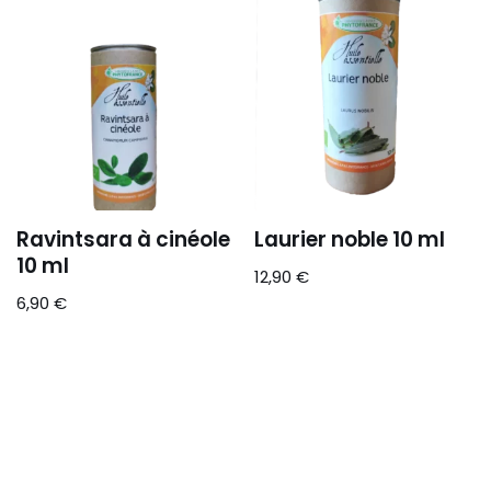
Ravintsara à cinéole
Laurier noble 10 ml
10 ml
12,90
€
6,90
€