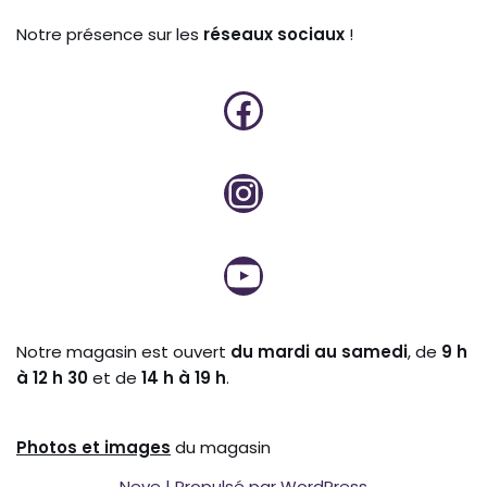
Notre présence sur les
réseaux sociaux
!
Notre magasin est ouvert
du mardi au samedi
, de
9 h
à 12 h 30
et de
14 h à 19 h
.
Photos et
images
du magasin
Neve
| Propulsé par
WordPress