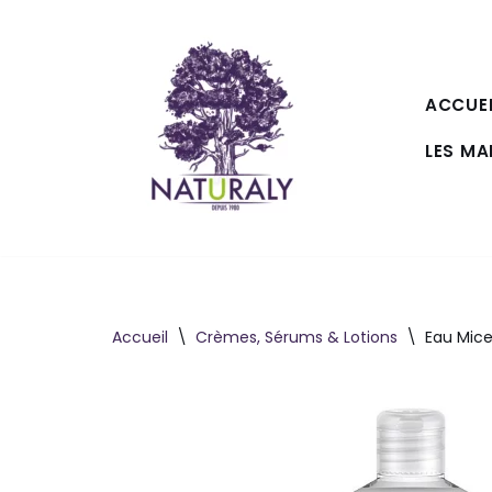
Aller
au
ACCUEI
contenu
LES M
Accueil
\
Crèmes, Sérums & Lotions
\
Eau Mice