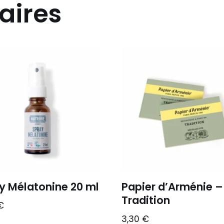
aires
y Mélatonine 20 ml
Papier d’Arménie –
Tradition
€
3,30
€