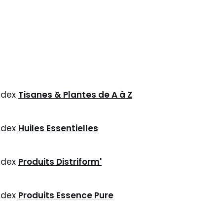
ndex
Tisanes & Plantes de A à Z
ndex
Huiles Essentielles
ndex
Produits Distriform'
ndex
Produits Essence Pure