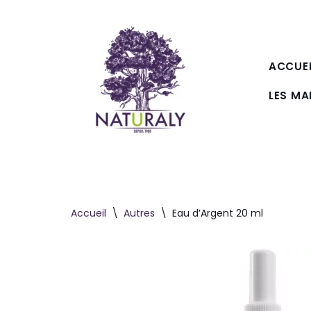
Aller
au
ACCUEI
contenu
LES M
Accueil
\
Autres
\
Eau d’Argent 20 ml