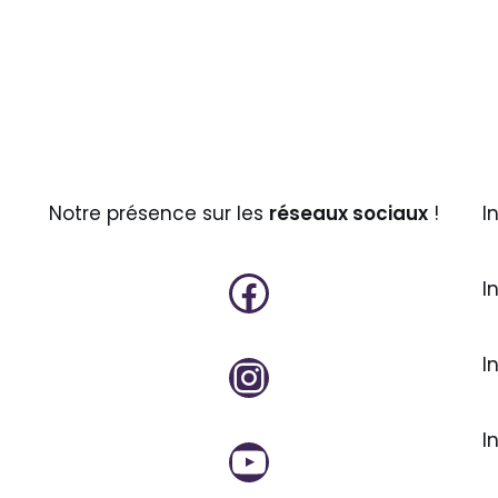
Notre présence sur les
réseaux sociaux
!
I
I
I
I