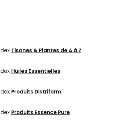
ndex
Tisanes & Plantes de A à Z
ndex
Huiles Essentielles
ndex
Produits Distriform'
ndex
Produits Essence Pure