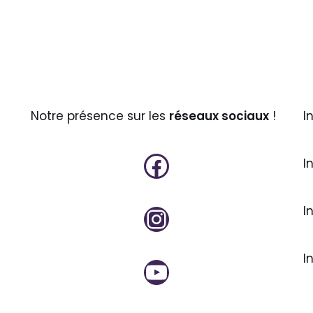
Notre présence sur les
réseaux sociaux
!
I
I
I
I