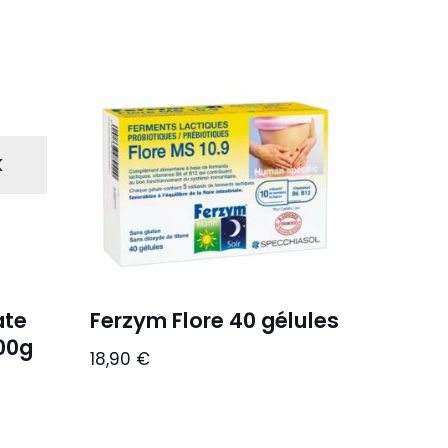
K
ate
Ferzym Flore 40 gélules
00g
18,90
€