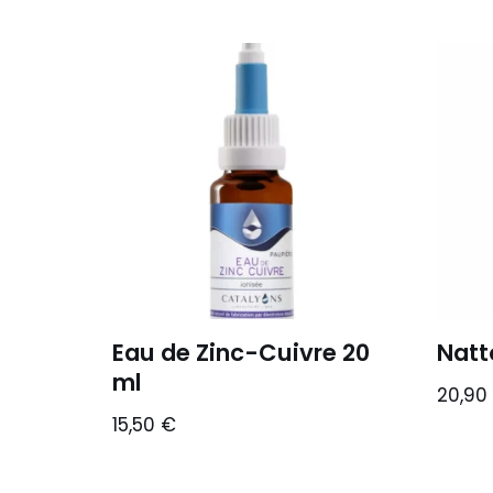
Eau de Zinc-Cuivre 20
Natt
ml
20,90
15,50
€