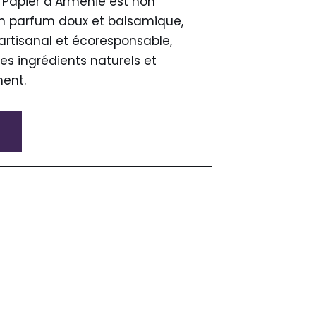
e Papier d’Arménie est non
n parfum doux et balsamique,
artisanal et écoresponsable,
des ingrédients naturels et
ment.