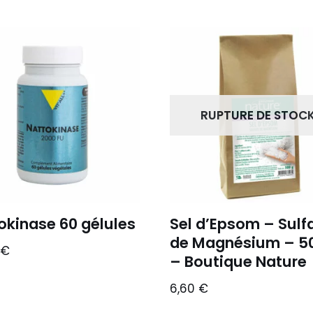
RUPTURE DE STOC
okinase 60 gélules
Sel d’Epsom – Sulf
de Magnésium – 5
€
– Boutique Nature
6,60
€