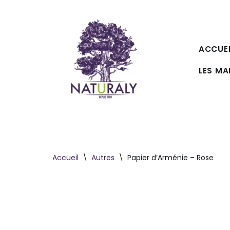
Aller
au
ACCUEI
contenu
LES M
Accueil
\
Autres
\
Papier d’Arménie – Rose