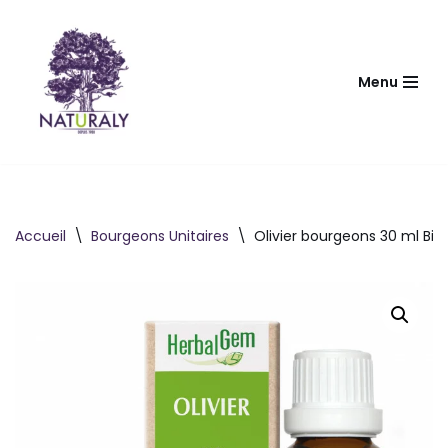
Aller
au
Menu
contenu
Accueil
\
Bourgeons Unitaires
\
Olivier bourgeons 30 ml Bio