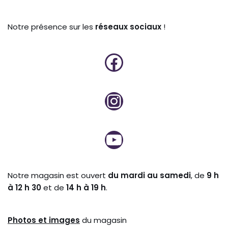
Notre présence sur les
réseaux sociaux
!
Notre magasin est ouvert
du mardi au samedi
, de
9 h
à 12 h 30
et de
14 h à 19 h
.
Photos et
images
du magasin