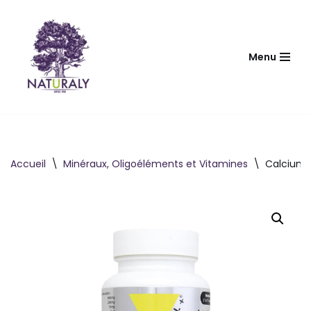
Aller
au
Menu
contenu
Accueil
\
Minéraux, Oligoéléments et Vitamines
\
Calcium 