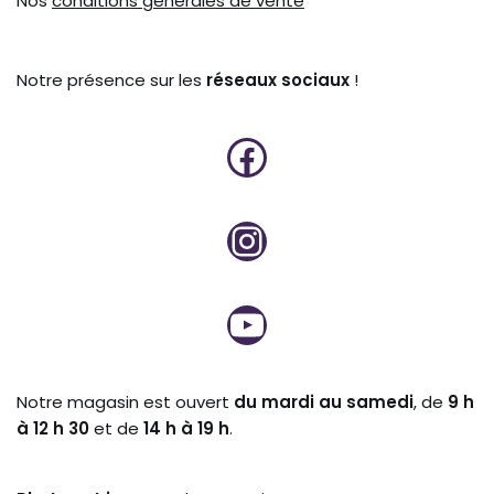
Nos
conditions générales de vente
Notre présence sur les
réseaux sociaux
!
Notre magasin est ouvert
du mardi au samedi
, de
9 h
à 12 h 30
et de
14 h à 19 h
.