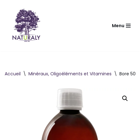
Aller
au
Menu
contenu
Accueil
\
Minéraux, Oligoéléments et Vitamines
\
Bore 500