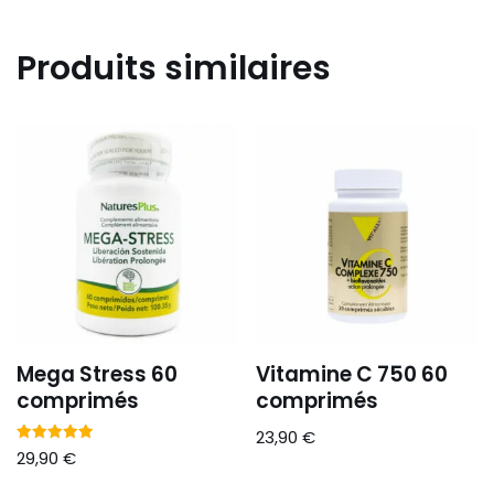
Produits similaires
Mega Stress 60
Vitamine C 750 60
comprimés
comprimés
23,90
€
Note
29,90
€
5.00
sur 5