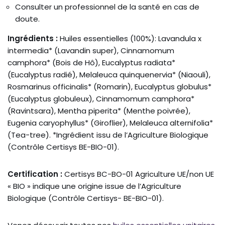
Consulter un professionnel de la santé en cas de
doute.
Ingrédients :
Huiles essentielles (100%): Lavandula x
intermedia* (Lavandin super), Cinnamomum
camphora* (Bois de Hô), Eucalyptus radiata*
(Eucalyptus radié), Melaleuca quinquenervia* (Niaouli),
Rosmarinus officinalis* (Romarin), Eucalyptus globulus*
(Eucalyptus globuleux), Cinnamomum camphora*
(Ravintsara), Mentha piperita* (Menthe poivrée),
Eugenia caryophyllus* (Giroflier), Melaleuca alternifolia*
(Tea-tree). *Ingrédient issu de l’Agriculture Biologique
(Contrôle Certisys BE-BIO-01).
Certification :
Certisys BC-BO-01 Agriculture UE/non UE
« BIO » indique une origine issue de l’Agriculture
Biologique (Contrôle Certisys- BE-BIO-01).