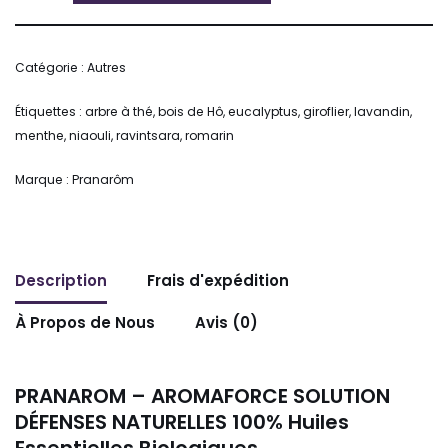
Alternative:
Catégorie :
Autres
Étiquettes :
arbre à thé
,
bois de Hô
,
eucalyptus
,
giroflier
,
lavandin
,
menthe
,
niaouli
,
ravintsara
,
romarin
Marque :
Pranarôm
Description
Frais d'expédition
À Propos de Nous
Avis (0)
PRANAROM – AROMAFORCE SOLUTION
DÉFENSES NATURELLES
100% Huiles
Essentielles Biologiques