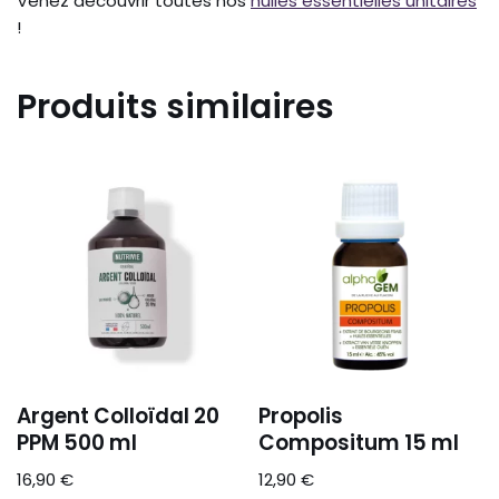
Venez découvrir toutes nos
huiles essentielles unitaires
!
Produits similaires
Argent Colloïdal 20
Propolis
PPM 500 ml
Compositum 15 ml
16,90
€
12,90
€